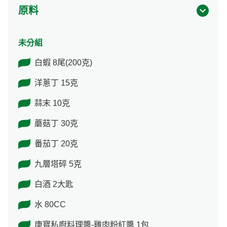
原料
未分組
白蝦 8尾(200克)
洋蔥丁 15克
蒜末 10克
蘑菇丁 30克
番茄丁 20克
九層塔碎 5克
白酒 2大匙
水 80CC
康寶私廚料理醬-雞肉粉紅醬 1包