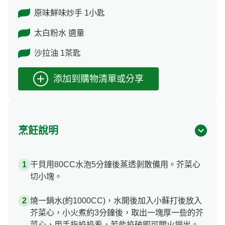
原味鮮味炒手 1小匙
太白粉水 適量
沙拉油 1茶匙
烹飪說明
干貝用80CC水泡5分鐘後蒸透剝散備用。芥菜心
切小塊。
燒一鍋水(約1000CC)，水開後加入小蘇打後放入
芥菜心，小火煮約3分鐘後，取出一塊厚一些的芥
菜心，用手指掐掐看，若能掐破即可關火撈出。