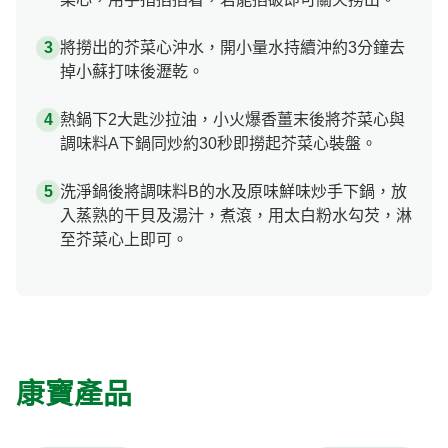
將撈出的芥菜心沖水，開小量水持續沖約3分鐘去
掉小蘇打味後瀝乾。
熱鍋下2大匙沙拉油，小火爆香薑末後將芥菜心與
調味料A下鍋同炒約30秒即撈起芥菜心裝盤。
洗淨鍋後將調味料B的水及原味鮮味炒手下鍋，放
入蒸熟的干貝及湯汁，煮滾，用太白粉水勾芡，淋
至芥菜心上即可。
康寶產品