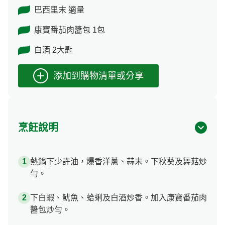
巴西里末 適量
康寶番茄肉醬包 1包
白酒 2大匙
烹飪說明
熱鍋下少許油，爆香洋蔥、蒜末。下秋葵及舞菇炒
勻。
下白蝦、魷魚、蛤蜊及白酒炒香。加入康寶番茄肉
醬包炒勻。