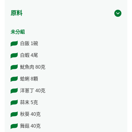
原料
未分組
白飯 1碗
白蝦 4尾
魷魚肉 80克
蛤蜊 8顆
洋蔥丁 40克
蒜末 5克
秋葵 40克
舞菇 40克