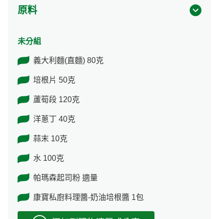
原料
未分組
義大利麵(直麵) 80克
培根片 50克
蘆筍段 120克
洋蔥丁 40克
蒜末 10克
水 100克
帕瑪森起司粉 適量
康寶私廚料理醬-奶油培根醬 1包