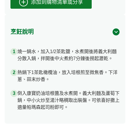
烹飪說明
燒一鍋水，加入1/2茶匙鹽，水煮開後將義大利麵
分散入鍋，拌開後中火煮約7分鐘後撈起瀝乾。
熱鍋下1茶匙橄欖油，放入培根煎至微焦香。下洋
蔥、蒜末炒香。
倒入康寶奶油培根醬及水煮開。義大利麵及蘆筍下
鍋，中小火炒至湯汁略稠取出裝盤。可依喜好撒上
適量帕瑪森起司粉即可。