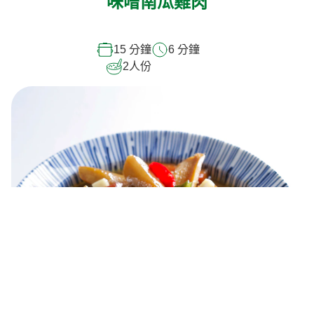
味噌南瓜雞肉
15 分鐘
6 分鐘
2
人份