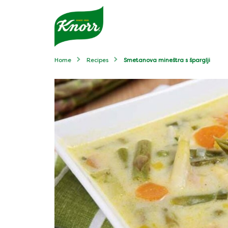
Home
Recipes
Smetanova mineštra s šparglji