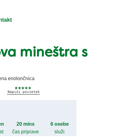
ntakt
a mineštra s
jena enolončnica
Za
Napiši povzetek
to
recipe
ni
bila
predložena
nobena
en
20 mins
6 osebe
ocena
st
čas priprave
služi