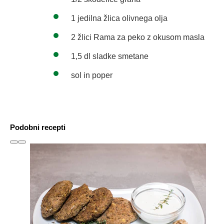
1 jedilna žlica olivnega olja
2 žlici Rama za peko z okusom masla
1,5 dl sladke smetane
sol in poper
Podobni recepti
slide
1 to 3
of 6