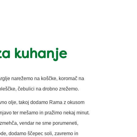
za kuhanje
arglje narežemo na koščke, koromač na
oleščke, čebulici na drobno zrežemo.
ivno olje, takoj dodamo Rama z okusom
njavo ter mešamo in pražimo nekaj minut.
 zmehča, vendar ne sme porumeneti,
vode, dodamo ščepec soli, zavremo in