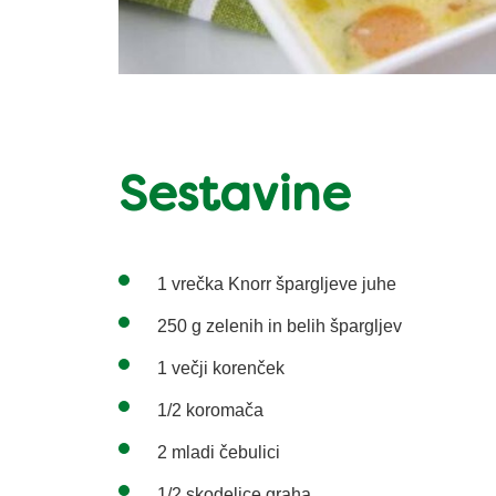
Sestavine
1 vrečka Knorr špargljeve juhe
250 g zelenih in belih špargljev
1 večji korenček
1/2 koromača
2 mladi čebulici
1/2 skodelice graha