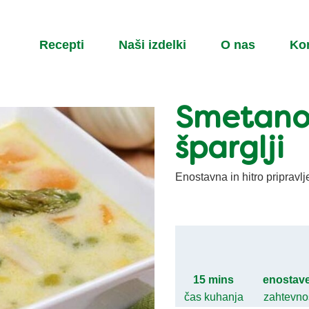
Recepti
Naši izdelki
O nas
Ko
Smetanov
šparglji
Enostavna in hitro pripravl
15 mins
enostav
čas kuhanja
zahtevno