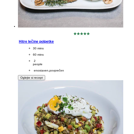
Za
to
Hitre lečine polpetke
recipe
CookingTime
30 mins 
ni
bila
PreparationTime
60 mins
predložena
Servings
 2
nobena
people
ocena
Difficulty
 enostaven,povprečen
Oglejte si recept