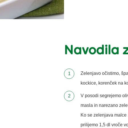
Navodila 
Zelenjavo očistimo, šp
kockice, korenček na k
V posodi segrejemo ol
masla in narezano zele
Ko se zelenjava malce
prilijemo 1,5 dl vroče 