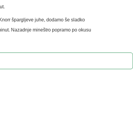
ut.
norr špargljeve juhe, dodamo še sladko
inut. Nazadnje mineštro popramo po okusu