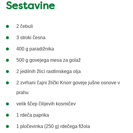
Sestavine
2 čebuli
3 stroki česna
400 g paradižnika
500 g govejega mesa za golaž
2 jedilnih žlici rastlinskega olja
2 zvrhani čajni žlički Knorr goveje jušne osnove v
prahu
velik ščep čilijevih kosmičev
1 rdeča paprika
1 pločevinka (250 g) rdečega fižola