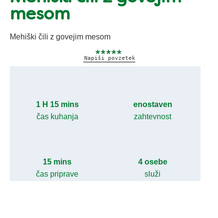
mesom
Mehiški čili z govejim mesom
Za
Napiši povzetek
to
recipe
ni
bila
predložena
1 H 15 mins
enostaven
nobena
ocena
čas kuhanja
zahtevnost
15 mins
4 osebe
čas priprave
služi