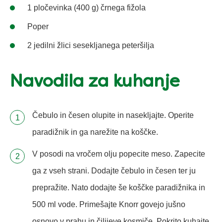
1 pločevinka (400 g) črnega fižola
Poper
2 jedilni žlici sesekljanega peteršilja
Navodila za kuhanje
Čebulo in česen olupite in nasekljajte. Operite
paradižnik in ga narežite na koščke.
V posodi na vročem olju popecite meso. Zapecite
ga z vseh strani. Dodajte čebulo in česen ter ju
prepražite. Nato dodajte še koščke paradižnika in
500 ml vode. Primešajte Knorr govejo jušno
osnovo v prahu in čilijeve kosmiče. Pokrito kuhajte