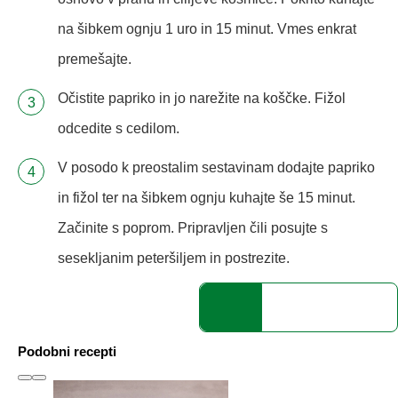
na šibkem ognju 1 uro in 15 minut. Vmes enkrat
premešajte.
Očistite papriko in jo narežite na koščke. Fižol
odcedite s cedilom.
V posodo k preostalim sestavinam dodajte papriko
in fižol ter na šibkem ognju kuhajte še 15 minut.
Začinite s poprom. Pripravljen čili posujte s
sesekljanim peteršiljem in postrezite.
Podobni recepti
slide
1 to 3
of 6