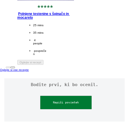
Za
to
Polnjene testenine s špinačo in 
recipe
mocarelo
ni
CookingTime
25 mins 
bila
predložena
PreparationTime
35 mins
nobena
ocena
Servings
 4
people
Difficulty
 povpreče
n
Oglejte si recept
Oglejte si vse recepte
Bodite prvi, ki bo ocenil.
Napiši povzetek