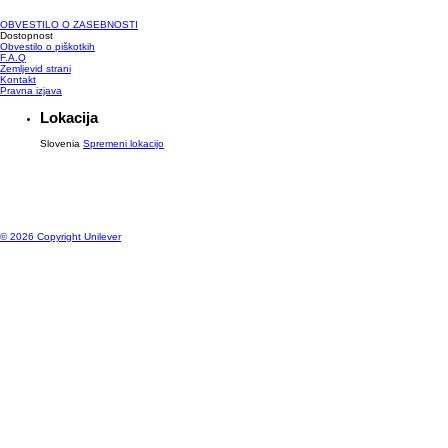
OBVESTILO O ZASEBNOSTI
Upravljanje prednostnih nastavitev
Dostopnost
Obvestilo o piškotkih
F.A.Q
Zemljevid strani
Kontakt
Pravna izjava
Lokacija
Slovenia
Spremeni lokacijo
© 2026 Copyright Unilever