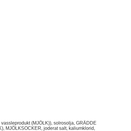
sleprodukt (MJÖLK)), solrosolja, GRÄDDE
MJÖLK), MJÖLKSOCKER, joderat salt, kaliumklorid,