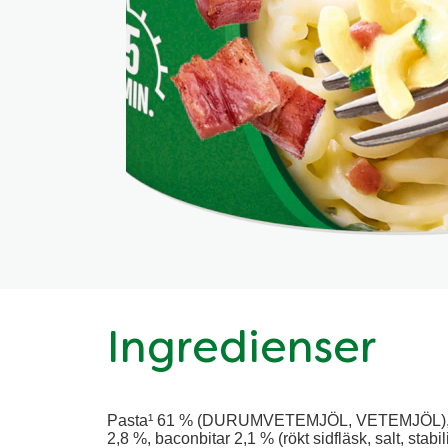
Ingredienser
Pasta¹ 61 % (DURUMVETEMJÖL, VETEMJÖL), s
2,8 %, baconbitar 2,1 % (rökt sidfläsk, salt, sta