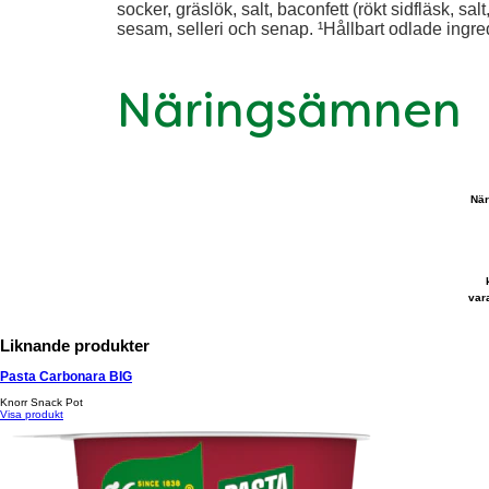
socker, gräslök, salt, baconfett (rökt sidfläsk, s
sesam, selleri och senap. ¹Hållbart odlade ingr
Näringsämnen
När
var
Liknande produkter
Pasta Carbonara BIG
Knorr Snack Pot
Visa produkt