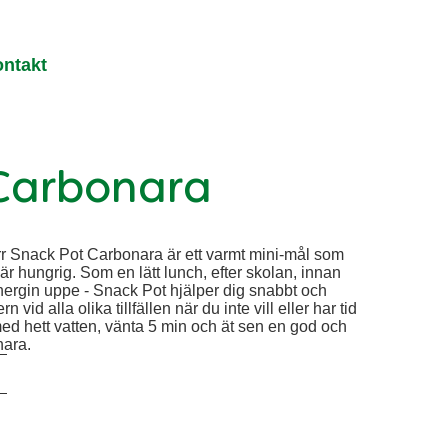
ntakt
Carbonara
r Snack Pot Carbonara är ett varmt mini-mål som
är hungrig. Som en lätt lunch, efter skolan, innan
 energin uppe - Snack Pot hjälper dig snabbt och
rn vid alla olika tillfällen när du inte vill eller har tid
med hett vatten, vänta 5 min och ät sen en god och
nara.