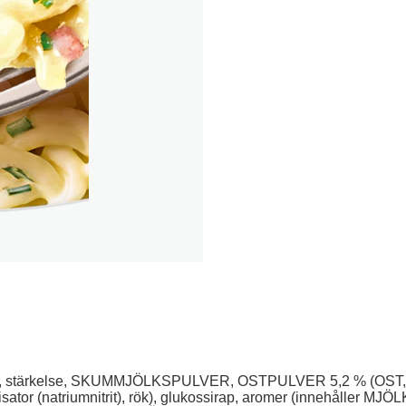
tärkelse, SKUMMJÖLKSPULVER, OSTPULVER 5,2 % (OST, vas
bilisator (natriumnitrit), rök), glukossirap, aromer (innehåller 