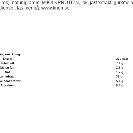
alt, rök), naturlig arom, MJÖLKPROTEIN, lök, jästextrakt, gurkmeja
edienser, läs mer på: www.knorr.se.
ingsmärkning
Energi
250 kcal
Totalt fett
7.1 g
Mättat fett
2.3 g
Sal
1.7 g
kolhydrater
38 g
av sockerarter
5.1 g
Proteiner
8.8 g