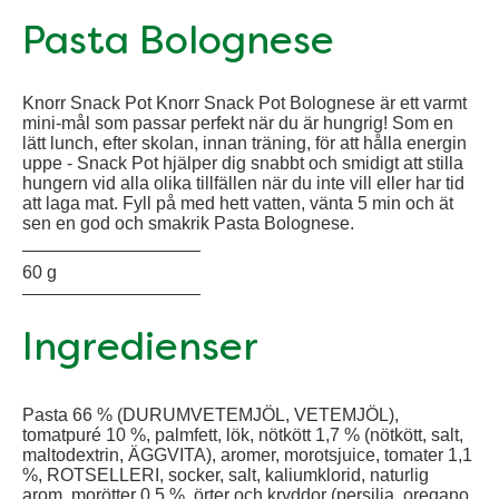
Pasta Bolognese
Knorr Snack Pot Knorr Snack Pot Bolognese är ett varmt
mini-mål som passar perfekt när du är hungrig! Som en
lätt lunch, efter skolan, innan träning, för att hålla energin
uppe - Snack Pot hjälper dig snabbt och smidigt att stilla
hungern vid alla olika tillfällen när du inte vill eller har tid
att laga mat. Fyll på med hett vatten, vänta 5 min och ät
sen en god och smakrik Pasta Bolognese.
60 g
Ingredienser
Pasta 66 % (DURUMVETEMJÖL, VETEMJÖL),
tomatpuré 10 %, palmfett, lök, nötkött 1,7 % (nötkött, salt,
maltodextrin, ÄGGVITA), aromer, morotsjuice, tomater 1,1
%, ROTSELLERI, socker, salt, kaliumklorid, naturlig
arom, morötter 0,5 %, örter och kryddor (persilja, oregano,