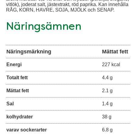
vitlök), joderat salt, jästextrakt, röd paprika. Kan innehålla
RÅG, KORN, HAVRE, SOJA, MJÖLK och SENAP.
Näringsämnen
Näringsmärkning
Mättat fett
Energi
227 kcal
Totalt fett
4.4 g
Mättat fett
2.1 g
Sal
1.4 g
kolhydrater
38 g
varav sockerarter
6.8 g