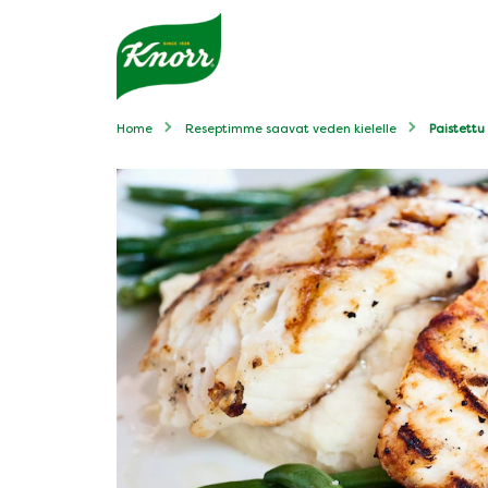
Home
Reseptimme saavat veden kielelle
Paistettu