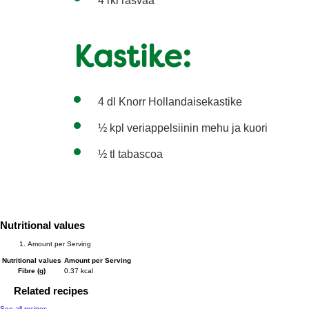
4 rkl rasvaa
Kastike:
4 dl Knorr Hollandaisekastike
½ kpl veriappelsiinin mehu ja kuori
½ tl tabascoa
Nutritional values
Amount per Serving
Nutritional values
Amount per Serving
Fibre (g)
0.37 kcal
Related recipes
See all recipes