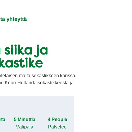
ta yhteyttä
 siika ja
kastike
täyteläisen maltaisekastikkeen kanssa.
an Knorr Hollandaisekastikkeesta ja
rta
5 Minuttia
4 People
Välipala
Palvelee