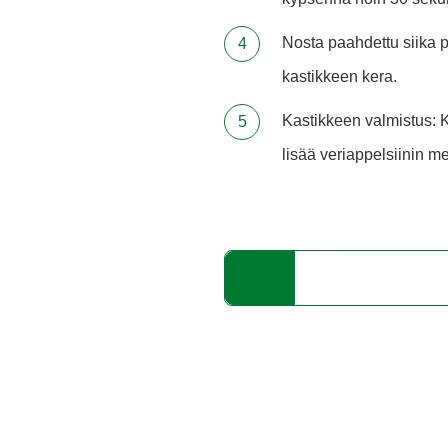
Nosta paahdettu siika po
kastikkeen kera.
Kastikkeen valmistus: K
lisää veriappelsiinin m