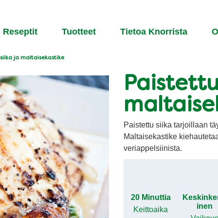
Reseptit
Tuotteet
Tietoa Knorrista​
O
 siika ja maltaisekastike
Paistettu
maltaise
Paistettu siika tarjoillaan 
Maltaisekastike kiehauteta
veriappelsiinista.
20 Minuttia
Keskinke
inen
Keittoaika