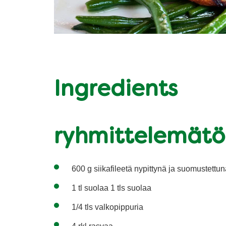
Ingredients
ryhmittelemät
600 g siikafileetä nypittynä ja suomustettu
1 tl suolaa 1 tls suolaa
1/4 tls valkopippuria