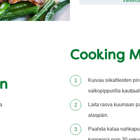
Vaikeu
Cooking 
Kuivaa siikafileiden pin
ön
valkopippurilla kauttaal
na
Laita rasva kuumaan p
alaspäin.
Paahda kalaa nahkapuol
kypsennä noin 30 sekun