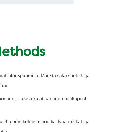
s
Methods
nat talouspaperilla. Mausta siika suolalla ja
taan.
annuun ja aseta kalat pannuun nahkapuoli
elta noin kolme minuuttia. Käännä kala ja
tia.