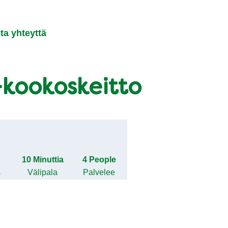
ta yhteyttä
-kookoskeitto
o
10 Minuttia
4 People
s
Välipala
Palvelee