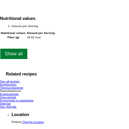
Nutritional values
Amount per Serving
Nutritional values
Amount per Serving
Fibre (g)
18.62 kcal
Show all
Related recipes
See all recipes
Käyttöehdot
Tietosuojaseloste
Saavutettavuus
Evästeseloste
Oiva-raportti
Kysymyksiä ja vastauksia
Sitemap
Ota yhteyttä
Location
Finland
Change location