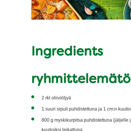
Ingredients
ryhmittelemät
2 rkl oliiviöljyä
1 suuri sipuli puhdistettuna ja 1 cm:n kuutio
800 g myskikurpitsa puhdistettuna (jäljelle 
kuutioiksi leikattuna