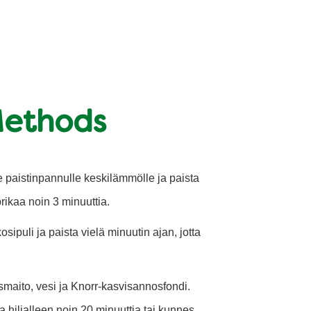
Methods
le paistinpannulle keskilämmölle ja paista
prikaa noin 3 minuuttia.
osipuli ja paista vielä minuutin ajan, jotta
aito, vesi ja Knorr-kasvisannosfondi.
 hiljalleen noin 20 minuuttia tai kunnes