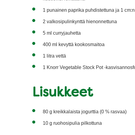
1 punainen paprika puhdistettuna ja 1 cm:n 
2 valkosipulinkynttä hienonnettuna
5 ml curryjauhetta
400 ml kevyttä kookosmaitoa
1 litra vettä
1 Knorr Vegetable Stock Pot -kasvisannosf
Lisukkeet
80 g kreikkalaista jogurttia (0 % rasvaa)
10 g ruohosipulia pilkottuna