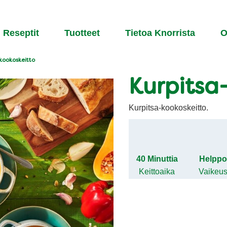
Reseptit
Tuotteet
Tietoa Knorrista​
O
kookoskeitto
Kurpitsa
Kurpitsa-kookoskeitto.
40 Minuttia
Helpp
Keittoaika
Vaikeu