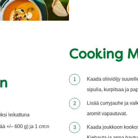
Cooking 
Kaada oliiviöljy suurel
ön
sipulia, kurpitsaa ja pa
Lisää curryjauhe ja valk
aromit vapautuvat.
iksi leikattuna
jää +/– 600 g) ja 1 cm:n
Kaada joukkoon kookosm
Kiehauta ja anna hautua