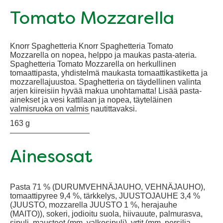
Tomato Mozzarella
Knorr Spaghetteria Knorr Spaghetteria Tomato
Mozzarella on nopea, helppo ja maukas pasta-ateria.
Spaghetteria Tomato Mozzarella on herkullinen
tomaattipasta, yhdistelmä maukasta tomaattikastiketta ja
mozzarellajuustoa. Spaghetteria on täydellinen valinta
arjen kiireisiin hyvää makua unohtamatta! Lisää pasta-
ainekset ja vesi kattilaan ja nopea, täyteläinen
valmisruoka on valmis nautittavaksi.
163 g
Ainesosat
Pasta 71 % (DURUMVEHNÄJAUHO, VEHNÄJAUHO),
tomaattipyree 9,4 %, tärkkelys, JUUSTOJAUHE 3,4 %
(JUUSTO, mozzarella JUUSTO 1 %, herajauhe
(MAITO)), sokeri, jodioitu suola, hiivauute, palmurasva,
sipuli, mausteet (mm. valkosipuli), yrtit (mm. persilja,