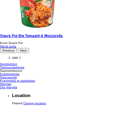
Snack Pot Big Tomaatti & Mozzarella
Knorr Snack Pot
Näytä tuote
Previous
Next
slide 1
Käyttöehdot
Tietosuojaseloste
Saavutettavuus
Evästeseloste
Oiva-raportti
Kysymyksiä ja vastauksia
Sitemap
Ota yhteyttä
Location
Finland
Change location