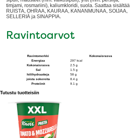
timjami, rosmariini), kaliumkloridi, suola. Saattaa sisältää
RUISTA, OHRAA, KAURAA, KANANMUNAA, SOIJAA,
SELLERIÄ ja SINAPPIA.
Ravintoarvot
Ravintomerkki
Kokonaisrasva
Energiaa
297 kcal
Kokonaisrasva
2.5 g
Sal
1.5 g
hiilihydraatteja
58 g
joista sokereita
8.4 g
Proteiinit
9.1 g
Tutustu tuotteisiin