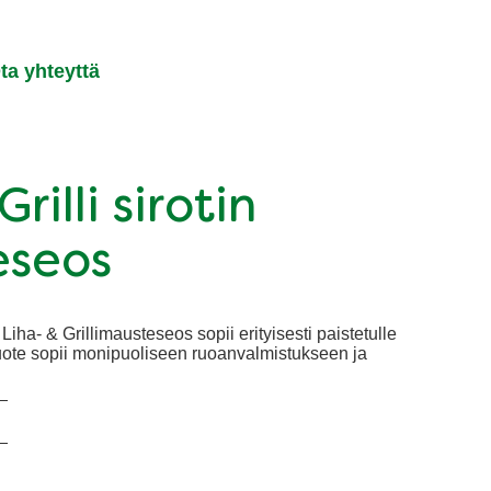
ta yhteyttä
rilli sirotin
seos
iha- & Grillimausteseos sopii erityisesti paistetulle
. Tuote sopii monipuoliseen ruoanvalmistukseen ja