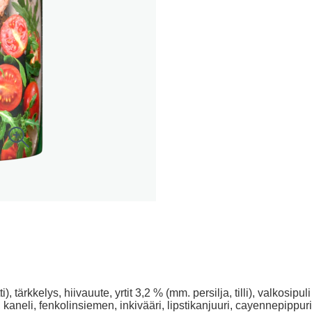
rkkelys, hiivauute, yrtit 3,2 % (mm. persilja, tilli), valkosipuli
 kaneli, fenkolinsiemen, inkivääri, lipstikanjuuri, cayennepippuri