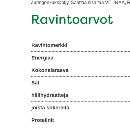
auringonkukkaöljy. Saattaa sisältää VEHN
Ravintoarvot
Ravintomerkki
Energiaa
Kokonaisrasva
Sal
hiilihydraatteja
joista sokereita
Proteiinit