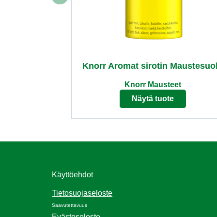
Knorr Aromat sirotin Maustesuo
Knorr Mausteet
Näytä tuote
Käyttöehdot
Tietosuojaseloste
Saavutettavuus
Evästeseloste