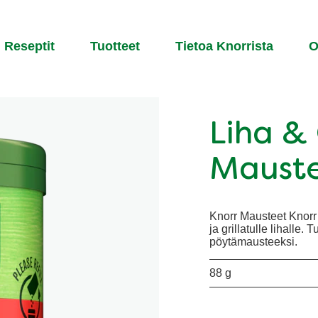
Reseptit
Tuotteet
Tietoa Knorrista​
O
Liha & G
Mauste
Knorr Mausteet Knorr L
ja grillatulle lihalle
pöytämausteeksi.
88 g