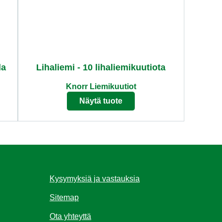
la
Lihaliemi - 10 lihaliemikuutiota
Knorr Liemikuutiot
Näytä tuote
Kysymyksiä ja vastauksia
Sitemap
Ota yhteyttä