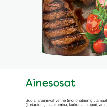
Ainesosat
Suola, arominvahvenne (mononatriumglutamaatti), tä
(korianteri, juustokumina, kurkuma, pippuri, anis,