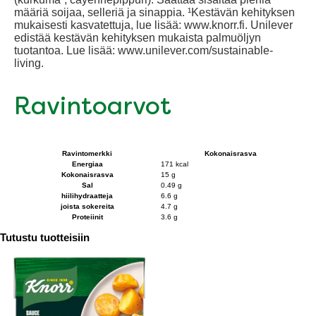
määriä soijaa, selleriä ja sinappia. ¹Kestävän kehityksen
mukaisesti kasvatettuja, lue lisää: www.knorr.fi. Unilever
edistää kestävän kehityksen mukaista palmuöljyn
tuotantoa. Lue lisää: www.unilever.com/sustainable-
living.
Ravintoarvot
Ravintomerkki
Kokonaisrasva
Energiaa
171 kcal
Kokonaisrasva
15 g
Sal
0.49 g
hiilihydraatteja
6.6 g
joista sokereita
4.7 g
Proteiinit
3.6 g
Tutustu tuotteisiin