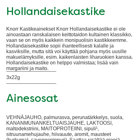
Hollandaisekastike
Knorr Kastikeainekset Knorr Hollandaisekastike ei ole
ainoastaan ranskalaisen keittotaidon kultainen klassikko,
vaan se on myös kaikkein monipuolisin kastikkeemme.
Hollandaisekastike sopii ihanteellisesti kalalle ja
kasviksille, mutta sitä voi käyttää pohjana myös uusille
makuelämyksille, esim. kaikenlaisten liharuokien kanssa.
Hollandaisekastike on helppo valmistaa; lisää vain
margariini ja maito.
3x22g
Ainesosat
VEHNÄJAUHO, palmurasva, perunatärkkelys, suola,
KANANMUNANKELTUAISJAUHE, LAKTOOSI,
maltodekstriini, MAITOPROTEIINI, sipuli¹,
sitruunamehujauhe, hiivauute, aromit, mausteet
(kurkuma¹, cayennepippuri). Saattaa sisältää pieniä