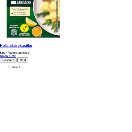
Hollandaisekastike
Knorr Valmiskastikkeet
Näytä tuote
Previous
Next
slide 1
Käyttöehdot
Tietosuojaseloste
Saavutettavuus
Evästeseloste
Oiva-raportti
Kysymyksiä ja vastauksia
Sitemap
Ota yhteyttä
Location
Finland
Change location