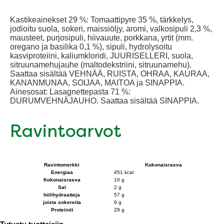
Kastikeainekset 29 %: Tomaattipyre 35 %, tärkkelys,
jodioitu suola, sokeri, maissiöljy, aromi, valkosipuli 2,3 %,
mausteet, purjosipuli, hiivauute, porkkana, yrtit (mm.
oregano ja basilika 0,1 %), sipuli, hydrolysoitu
kasviproteiini, kaliumkloridi, JUURISELLERI, suola,
sitruunamehujauhe (maltodekstriini, sitruunamehu).
Saattaa sisältää VEHNÄÄ, RUISTA, OHRAA, KAURAA,
KANANMUNAA, SOIJAA, MAITOA ja SINAPPIA.
Ainesosat: Lasagnettepasta 71 %:
DURUMVEHNÄJAUHO. Saattaa sisältää SINAPPIA.
Ravintoarvot
Ravintomerkki
Kokonaisrasva
Energiaa
451 kcal
Kokonaisrasva
10 g
Sal
2 g
hiilihydraatteja
57 g
joista sokereita
9 g
Proteiinit
29 g