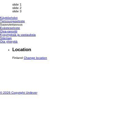
slide 1
slide 2
slide 3
Käyttöehdot
Tietosuojaseloste
Saavutettavuus
Evästeseloste
Muokkaa asetuksia
Oiva-raportti
Kysymyksiä ja vastauksia
Sitemap
Ota yhteyttä
Location
Finland
Change location
© 2026 Copyright Unilever