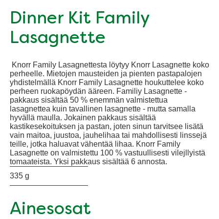
Dinner Kit Family
Lasagnette
Knorr Family Lasagnettesta löytyy Knorr Lasagnette koko
perheelle. Mietojen mausteiden ja pienten pastapalojen
yhdistelmällä Knorr Family Lasagnette houkuttelee koko
perheen ruokapöydän ääreen. Familiy Lasagnette -
pakkaus sisältää 50 % enemmän valmistettua
lasagnettea kuin tavallinen lasagnette - mutta samalla
hyvällä maulla. Jokainen pakkaus sisältää
kastikesekoituksen ja pastan, joten sinun tarvitsee lisätä
vain maitoa, juustoa, jauhelihaa tai mahdollisesti linssejä
teille, jotka haluavat vähentää lihaa. Knorr Family
Lasagnette on valmistettu 100 % vastuullisesti vilejllyistä
tomaateista. Yksi pakkaus sisältää 6 annosta.
335 g
Ainesosat