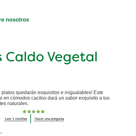
re nosotros
s Caldo Vegetal
 platos quedarán exquisitos e inigualables! Este
o en cómodos cacitos dará un sabor exquisito a tus
tes naturales.
La
Leer 1 reseñas
Hacer una pregunta
calificación
promedio
de