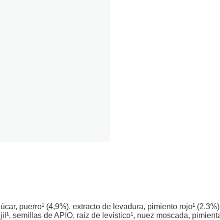
car, puerro¹ (4,9%), extracto de levadura, pimiento rojo¹ (2,3%)
il¹, semillas de APIO, raíz de levístico¹, nuez moscada, pimient