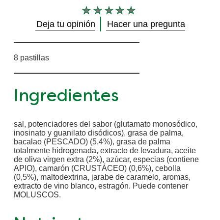
No
Deja tu opinión
Hacer una pregunta
se
han
enviado
8 pastillas
calificaciones
para
este
product
Ingredientes
sal, potenciadores del sabor (glutamato monosódico,
inosinato y guanilato disódicos), grasa de palma,
bacalao (PESCADO) (5,4%), grasa de palma
totalmente hidrogenada, extracto de levadura, aceite
de oliva virgen extra (2%), azúcar, especias (contiene
APIO), camarón (CRUSTÁCEO) (0,6%), cebolla
(0,5%), maltodextrina, jarabe de caramelo, aromas,
extracto de vino blanco, estragón. Puede contener
MOLUSCOS.