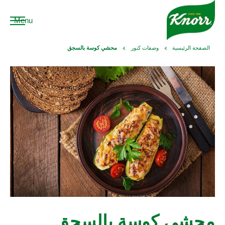
Menu
الصفحة الرئيسية
وصفات كنور
محشي كوسة بالسجق
محشي كوسة بالسجق