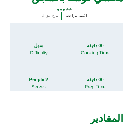
لم
أكتب مراجعة
طرح سؤال
يتم
تقديم
أي
تقييمات
لهذا
00 دقيقة
سهل
Difficulty
Cooking Time
00 دقيقة
2 People
Serves
Prep Time
المقادير