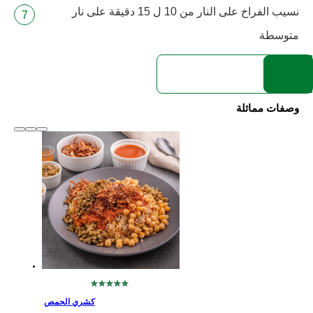
نسيب الفراخ على النار من 10 ل 15 دقيقة على نار
متوسطة
وصفات مماثلة
slide
1 to 2
of 6
لم
يتم
كشري الحمص
تقديم