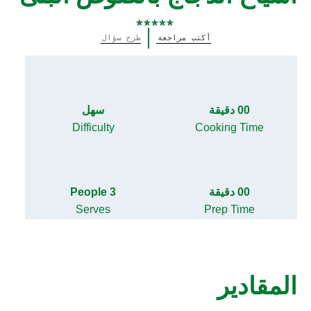
لم
أكتب مراجعة
طرح سؤال
يتم
تقديم
أي
تقييمات
لهذا
00 دقيقة
سهل
Difficulty
Cooking Time
00 دقيقة
3 People
Serves
Prep Time
المقادير