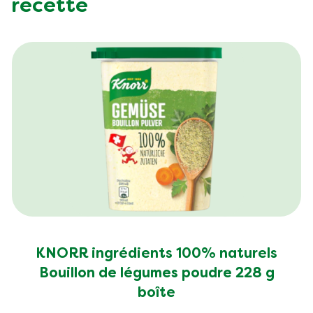
recette
Fibre (g)
5.3 g
KNORR ingrédients 100% naturels
Bouillon de légumes poudre 228 g
boîte