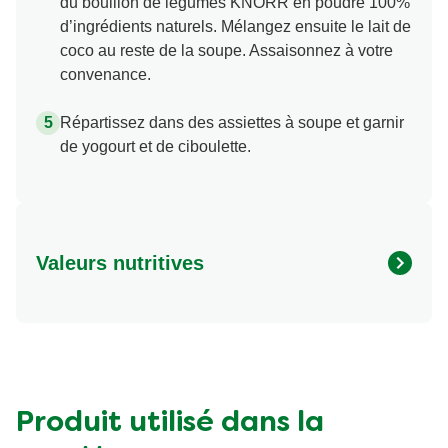
du bouillon de légumes KNORR en poudre 100%
d’ingrédients naturels. Mélangez ensuite le lait de
coco au reste de la soupe. Assaisonnez à votre
convenance.
Répartissez dans des assiettes à soupe et garnir
de yogourt et de ciboulette.
Valeurs nutritives
Valeurs nutritionnelles
Quantité par portion
Energy (kcal)
217.0 kcal
Protein (g)
5.7 g
Carbohydrates (g)
15.0 g
Produit utilisé dans la
Fat (g)
14.0 g