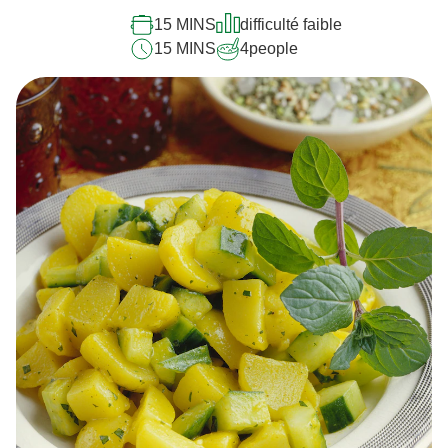
15 MINS
difficulté faible
15 MINS
4
people