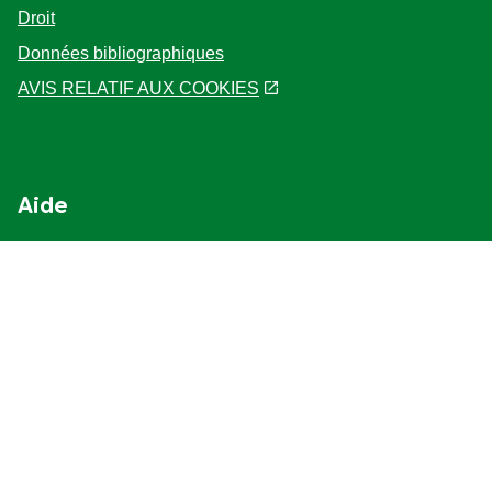
Droit
Données bibliographiques
AVIS RELATIF AUX COOKIES
Aide
Plan du site
Localisateur de magasin
Accessibilité
Nous contacter
Suivez-nous