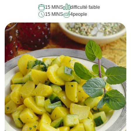
Feta aux poivrons épicés
15 MINS
difficulté faible
15 MINS
4
people