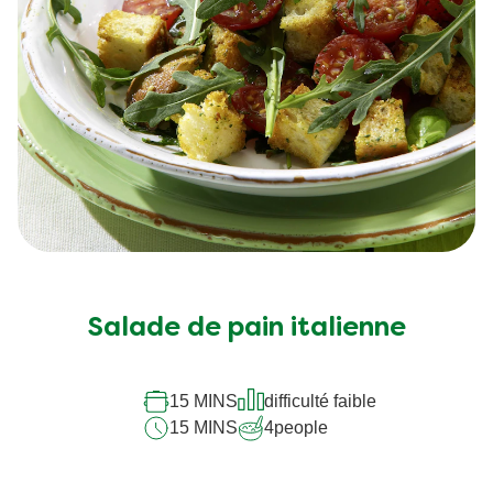
25 MINS
difficulté faible
10 MINS
4
people