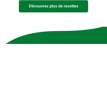
Salade de pain italienne
15 MINS
difficulté faible
15 MINS
4
people
Découvrez plus de recettes