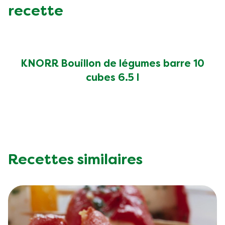
Fat (g)
17.0 g
recette
Fibre (g)
18.0 g
KNORR Bouillon de légumes barre 10
cubes 6.5 l