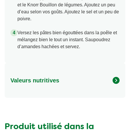
et le Knorr Bouillon de légumes. Ajoutez un peu
d’eau selon vos goûts. Ajoutez le sel et un peu de
poivre.
Versez les pâtes bien égouttées dans la poêle et
mélangez bien le tout un instant. Saupoudrez
d’amandes hachées et servez.
Valeurs nutritives
Valeurs nutritionnelles
Quantité par portion
Energy (kcal)
588.0 kcal
Protein (g)
37.0 g
Carbohydrates (g)
63.0 g
Produit utilisé dans la