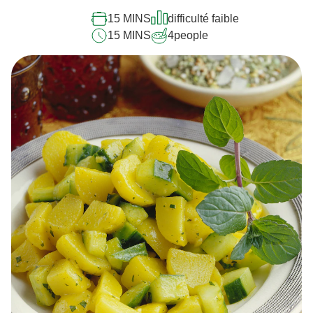
15 MINS
difficulté faible
15 MINS
4
people