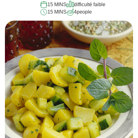
15 MINS
difficulté faible
15 MINS
4
people