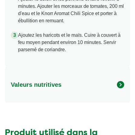
minutes. Ajouter les morceaux de tomates, 200 ml
d'eau et le Knorr Aromat Chili Spice et porter à
ébullition en remuant.
Ajoutez les haricots et le maïs. Cuire à couvert à
feu moyen pendant environ 10 minutes. Servir
parsemé de coriandre.
Valeurs nutritives
Valeurs nutritionnelles
Quantité par portion
Energy (kcal)
320.0 kcal
Protein (g)
16.0 g
Carbohydrates (g)
34.0 g
Produit utilisé dans la