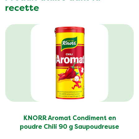
Fat (g)
9.1 g
recette
Fibre (g)
17.0 g
KNORR Aromat Condiment en
poudre Chili 90 g Saupoudreuse