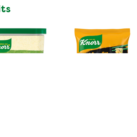
ts
Bouillons &
Snacks & Mets prêts à
saisonnement
servir
En savoir plus