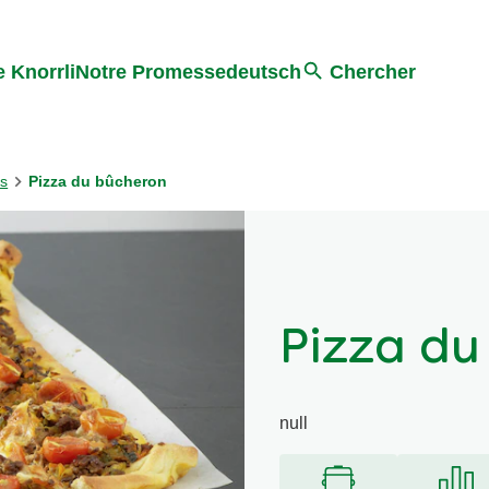
Search
 Knorrli
Notre Promesse
deutsch
Chercher
es
Pizza du bûcheron
Pizza du
null