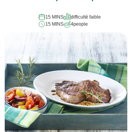
15 MINS
difficulté faible
15 MINS
4
people