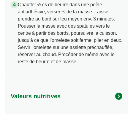
Chauffer ½ cs de beurre dans une poêle
antiadhésive, verser ¼ de la masse. Laisser
prendre au bord sur feu moyen env. 3 minutes.
Pousser la masse avec des spatules vers le
centre à partir des bords, poursuivre la cuisson,
jusqu'à ce que l'omelette soit ferme, plier en deux.
Servir l'omelette sur une assiette préchauffée,
réserver au chaud. Procéder de même avec le
reste de beurre et de masse.
Valeurs nutritives
Valeurs nutritionnelles
Quantité par portion
Energy (kcal)
391.0 kcal
Protein (g)
26.0 g