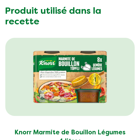
Carbohydrates (g)
5.0 g
Produit utilisé dans la
Fat (g)
30.0 g
recette
Fibre (g)
0.0 g
Knorr Marmite de Bouillon Légumes