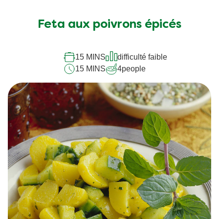
Feta aux poivrons épicés
15 MINS
difficulté faible
15 MINS
4
people