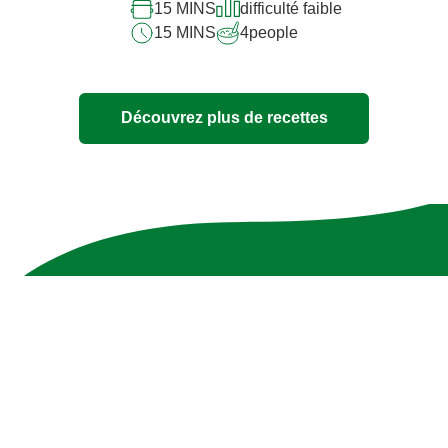
15 MINS
difficulté faible
15 MINS
4
people
Découvrez plus de recettes
Notre bouillon 100%
ingrédients naturels
La liste d’ingrédients est aussi transparente que
l’emballage – sans additifs et avec 10 ingrédients au
maximum.