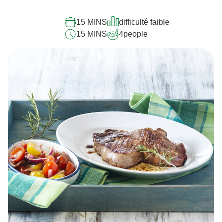
15 MINS
difficulté faible
15 MINS
4
people