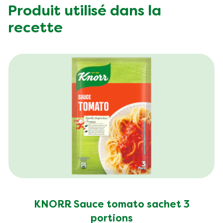
Carbohydrates (g)
103.0 g
Produit utilisé dans la
Fat (g)
32.0 g
recette
Fibre (g)
9.4 g
KNORR Sauce tomato sachet 3
portions