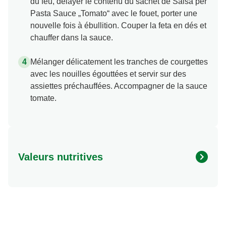
du feu, délayer le contenu du sachet de Salsa per
Pasta Sauce „Tomato“ avec le fouet, porter une
nouvelle fois à ébullition. Couper la feta en dés et
chauffer dans la sauce.
Mélanger délicatement les tranches de courgettes
avec les nouilles égouttées et servir sur des
assiettes préchauffées. Accompagner de la sauce
tomate.
Valeurs nutritives
Valeurs nutritionnelles
Quantité par portion
Energy (kcal)
828.0 kcal
Protein (g)
25.0 g