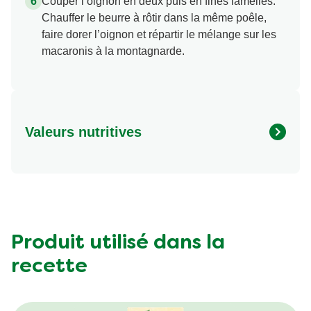
Couper l’oignon en deux puis en fines lamelles.
Chauffer le beurre à rôtir dans la même poêle,
faire dorer l’oignon et répartir le mélange sur les
macaronis à la montagnarde.
Valeurs nutritives
Valeurs nutritionnelles
Quantité par portion
Energy (kcal)
617.0 kcal
Protein (g)
26.0 g
Carbohydrates (g)
62.0 g
Produit utilisé dans la
Fat (g)
28.0 g
recette
Fibre (g)
4.6 g