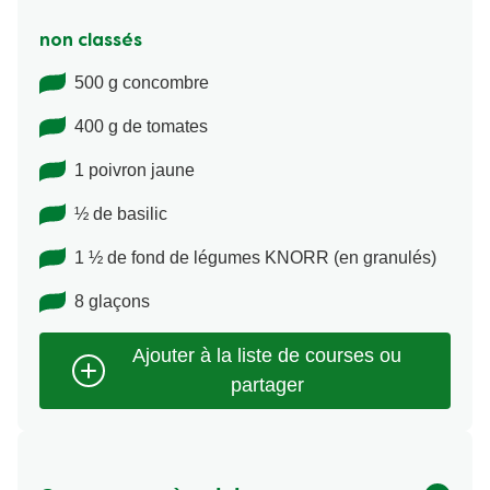
non classés
500 g concombre
400 g de tomates
1 poivron jaune
½ de basilic
1 ½ de fond de légumes KNORR (en granulés)
8 glaçons