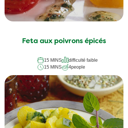
Feta aux poivrons épicés
15 MINS
difficulté faible
15 MINS
4
people