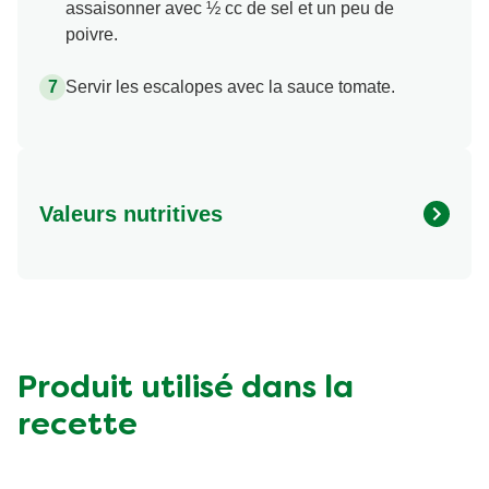
assaisonner avec ½ cc de sel et un peu de
poivre.
Servir les escalopes avec la sauce tomate.
Valeurs nutritives
Valeurs nutritionnelles
Quantité par portion
Energy (kcal)
0.0 kcal
Protein (g)
0.0 g
Carbohydrates (g)
0.0 g
Produit utilisé dans la
Fat (g)
0.0 g
recette
Fibre (g)
0.0 g