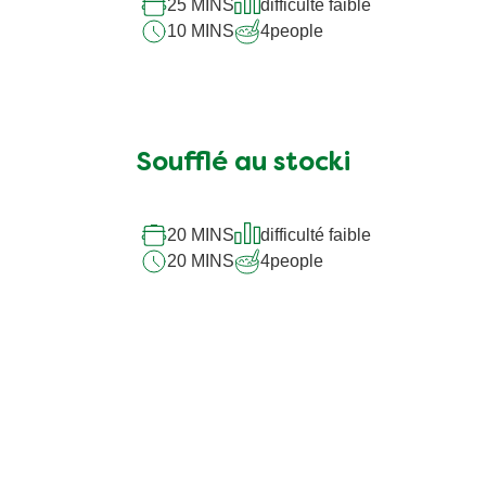
25 MINS
difficulté faible
10 MINS
4
people