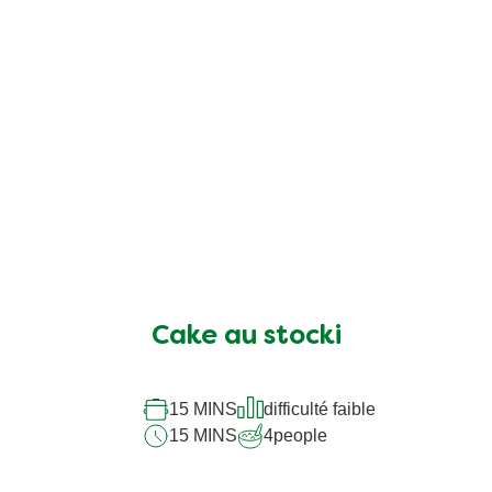
Soufflé au stocki
20 MINS
difficulté faible
20 MINS
4
people