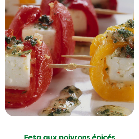
Feta aux poivrons épicés