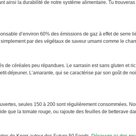
nt ainsi la durabilité de notre système alimentaire. Tu trouvera
onsable d’environ 60% des émissions de gaz à effet de serre liée
ée simplement par des végétaux de saveur umami comme le champ
tés de céréales peu répandues. Le sarrasin est sans gluten et rich
etit-déjeuner. L’amarante, qui se caractérise par son goût de noi
ouvertes, seules 150 à 200 sont régulièrement consommées. No
de que la tomate rouge, ou rajoute des feuilles de betterave d
tantes de Knorr autour des Future 50 Foods.
Découvre ici des rece