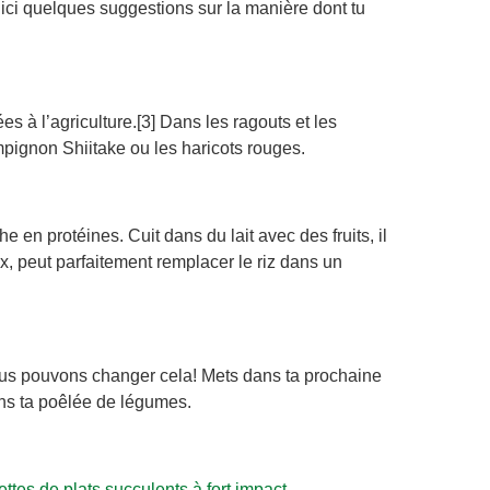
s ici quelques suggestions sur la manière dont tu
s à l’agriculture.[3] Dans les ragouts et les
ignon Shiitake ou les haricots rouges.
e en protéines. Cuit dans du lait avec des fruits, il
x, peut parfaitement remplacer le riz dans un
us pouvons changer cela! Mets dans ta prochaine
ans ta poêlée de légumes.
ttes de plats succulents à fort impact
.