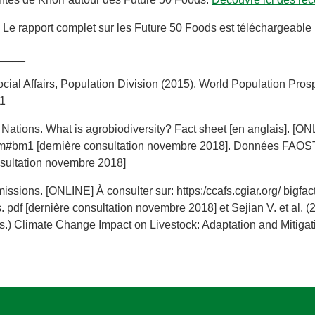
Le rapport complet sur les Future 50 Foods est téléchargeable 
____
cial Affairs, Population Division (2015). World Population Pro
1
 Nations. What is agrobiodiversity? Fact sheet [en anglais]. [ON
m#bm1 [dernière consultation novembre 2018]. Données FAOST
nsultation novembre 2018]
issions. [ONLINE] À consulter sur: https:/ccafs.cgiar.org/ big
df [dernière consultation novembre 2018] et Sejian V. et al. (
s.) Climate Change Impact on Livestock: Adaptation and Mitigat