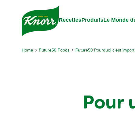
Skip to:
Main content
Footer
Recettes
Produits
Le Monde de
Home
Future50 Foods
Future50 Pourquoi c’est import
Pour 