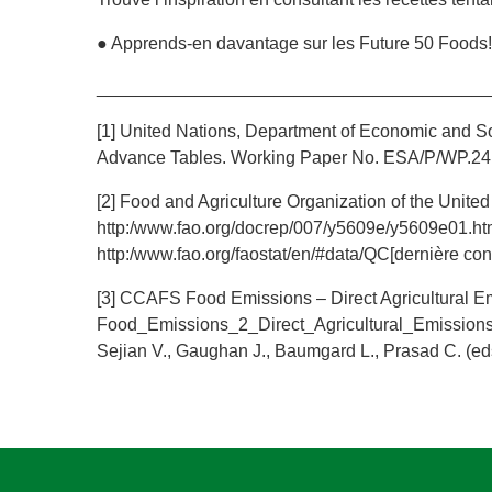
● Apprends-en davantage sur les Future 50 Foods! 
________________________________________
[1] United Nations, Department of Economic and So
Advance Tables. Working Paper No. ESA/P/WP.24
[2] Food and Agriculture Organization of the United
http:/www.fao.org/docrep/007/y5609e/y5609e01.ht
http:/www.fao.org/faostat/en/#data/QC[dernière co
[3] CCAFS Food Emissions – Direct Agricultural Em
Food_Emissions_2_Direct_Agricultural_Emissions. p
Sejian V., Gaughan J., Baumgard L., Prasad C. (ed