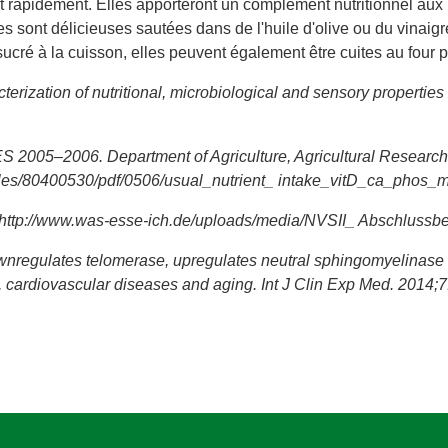
ent rapidement. Elles apporteront un complément nutritionnel au
ves sont délicieuses sautées dans de l'huile d'olive ou du vinai
é à la cuisson, elles peuvent également être cuites au four po
rization of nutritional, microbiological and sensory properties o
S 2005–2006. Department of Agriculture, Agricultural Researc
Files/80400530/pdf/0506/usual_nutrient_ intake_vitD_ca_phos
at http://www.was-esse-ich.de/uploads/media/NVSII_ Abschlussb
wnregulates telomerase, upregulates neutral sphingomyelinas
s, cardiovascular diseases and aging. Int J Clin Exp Med. 2014