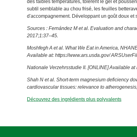
des faibles températures, tolèrent le gel et pouss
subtil semblable au chou frisé, les feuilles bettera
d'accompagnement. Développant un goût doux et sucr
Sources : Fernández M et al. Evaluation and characte
2017;1:37–45.
Moshfegh A et al. What We Eat in America, NHANE
Available at: https://www.ars.usda.gov/ ARSUser
Nationale Verzehrsstudie II. [ONLINE] Available 
Shah N et al. Short-term magnesium deficiency do
cardiovascular tissues: relevance to atherogenesi
Découvrez des ingrédients plus polyvalents