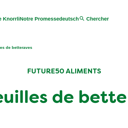
Search
 Knorrli
Notre Promesse
deutsch
Chercher
les de betteraves
FUTURE50 ALIMENTS
euilles de bett