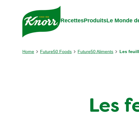
Skip to:
Main content
Footer
Recettes
Produits
Le Monde de
Home
Future50 Foods
Future50 Aliments
Les feuil
Les f