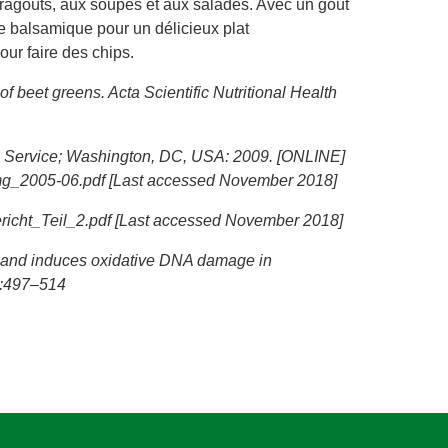
x ragoûts, aux soupes et aux salades. Avec un goût
gre balsamique pour un délicieux plat
ur faire des chips.
f beet greens. Acta Scientific Nutritional Health
h Service; Washington, DC, USA: 2009. [ONLINE]
_mg_2005-06.pdf [Last accessed November 2018]
ericht_Teil_2.pdf [Last accessed November 2018]
e and induces oxidative DNA damage in
;7:497–514