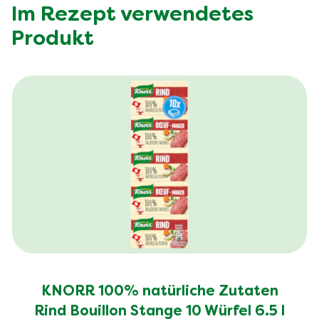
davon gesättigte Fettsäuren (g)
6.1 g
Im Rezept verwendetes
Kohlenhydrate (g)
31.0 g
Produkt
davon Zucker (g)
12.0 g
Eiweiss (g)
32.0 g
Ballaststoffe (g)
8.0 g
Salz (g)
2.7 g
KNORR 100% natürliche Zutaten
Rind Bouillon Stange 10 Würfel 6.5 l