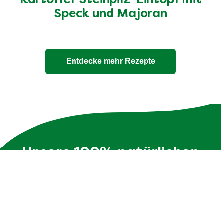
Kartoffel-Steinpilz-Eintopf mit
Speck und Majoran
Entdecke mehr Rezepte
Unsere 100% natürlichen
Bouillons
Die Zutatenliste ist genauso transparent wie die
Verpackung - ohne Zusatzstoffe und mit max. 10
Zutaten.