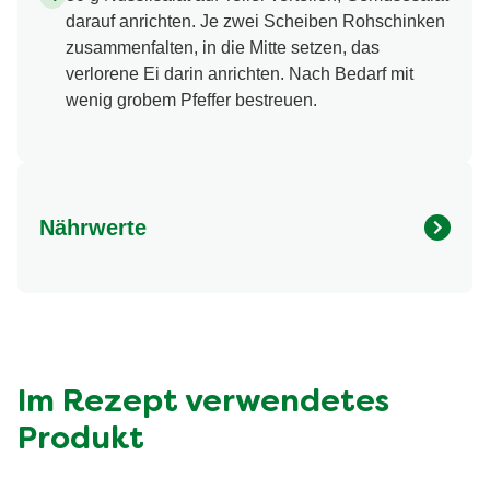
darauf anrichten. Je zwei Scheiben Rohschinken
zusammenfalten, in die Mitte setzen, das
verlorene Ei darin anrichten. Nach Bedarf mit
wenig grobem Pfeffer bestreuen.
Nährwerte
Nährwertangaben
Menge pro Portion
Energie (kcal)
203.0 kcal
Fett (g)
13.0 g
davon gesättigte Fettsäuren (g)
2.4 g
Im Rezept verwendetes
Kohlenhydrate (g)
7.8 g
Produkt
davon Zucker (g)
6.6 g
Eiweiss (g)
12.0 g