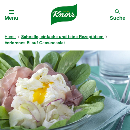
Gehe zu:
Menu
Suche
Home
Schnelle, einfache und feine Rezeptideen
Verlorenes Ei auf Gemüsesalat