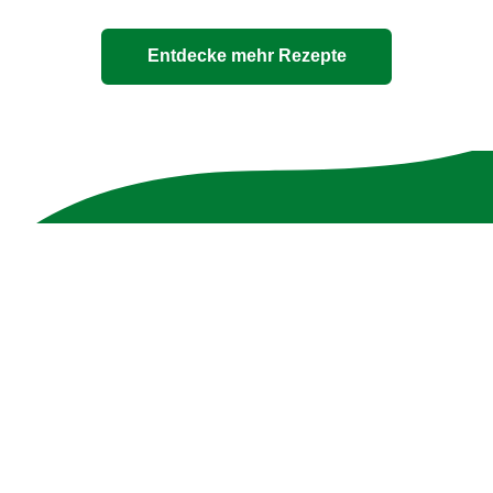
Entdecke mehr Rezepte
Unsere 100% natürlichen
Bouillons
Die Zutatenliste ist genauso transparent wie die
Verpackung - ohne Zusatzstoffe und mit max. 10
Zutaten.
Jetzt entdecken!