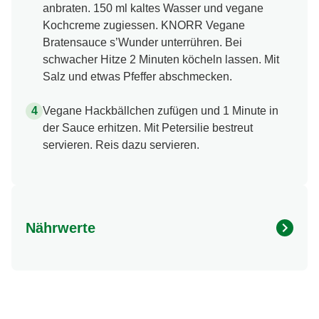
anbraten. 150 ml kaltes Wasser und vegane
Kochcreme zugiessen. KNORR Vegane
Bratensauce s’Wunder unterrühren. Bei
schwacher Hitze 2 Minuten köcheln lassen. Mit
Salz und etwas Pfeffer abschmecken.
Vegane Hackbällchen zufügen und 1 Minute in
der Sauce erhitzen. Mit Petersilie bestreut
servieren. Reis dazu servieren.
Nährwerte
Nährwertangaben
Menge pro Portion
Energie (kcal)
614.0 kcal
Fett (g)
33.0 g