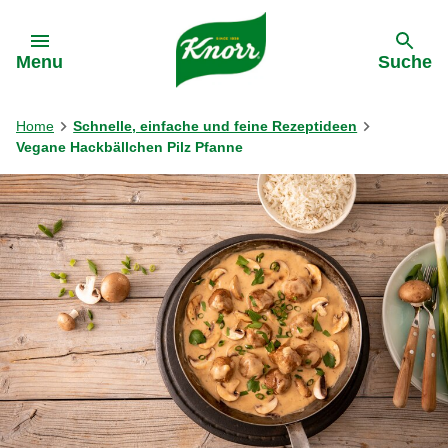
Gehe zu:
Menu
Suche
Home
Schnelle, einfache und feine Rezeptideen
Vegane Hackbällchen Pilz Pfanne