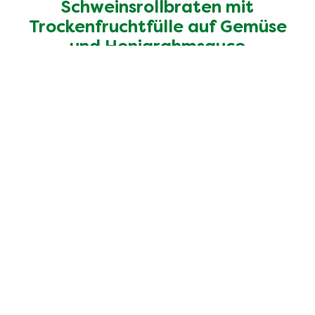
Schweinsrollbraten mit
Trockenfruchtfülle auf Gemüse
und Honigrahmsauce
Entdecke mehr Rezepte
Unsere 100% natürlichen
Bouillons
Die Zutatenliste ist genauso transparent wie die