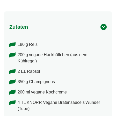
Zutaten
180 g Reis
200 g vegane Hackbällchen (aus dem
Kühlregal)
2 EL Rapsöl
350 g Champignons
200 ml vegane Kochcreme
4 TL KNORR Vegane Bratensauce s'Wunder
(Tube)