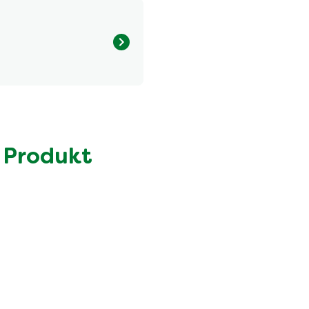
Menge pro Portion
287.0 kcal
17.0 g
2.9 g
 Produkt
19.0 g
4.9 g
11.0 g
7.2 g
0.6 g