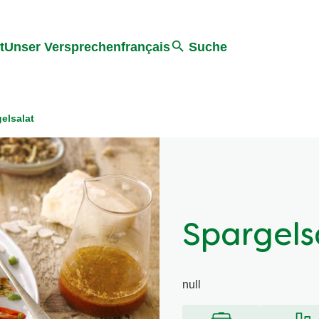
ter springen
Zur Suche Springen
t
Unser Versprechen
français
Suche
elsalat
Spargels
null