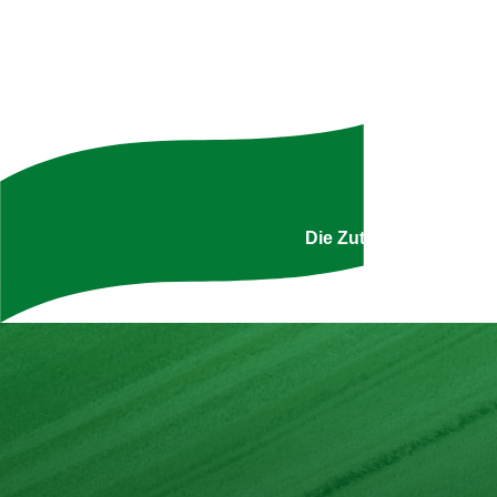
Uns
Die Zutatenliste ist g