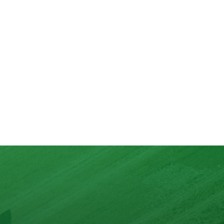
lons
nd mit max. 10 Zutaten.