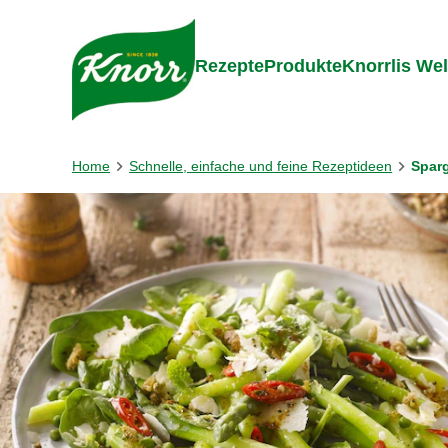
Gehe zu:
Zum Inhalt springen
Zum Foo
Rezepte
Produkte
Knorrlis Wel
Home
Schnelle, einfache und feine Rezeptideen
Sparg