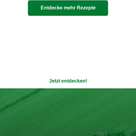
Entdecke mehr Rezepte
ere 100% natürlichen Bouil
enauso transparent wie die Verpackung - ohne Zusatzstoffe u
Jetzt entdecken!