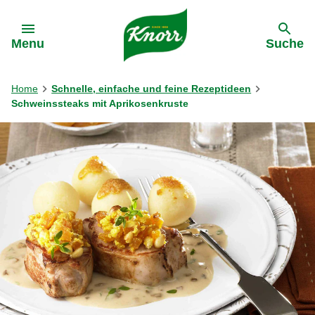
Gehe zu:
Menu
Suche
Home
Schnelle, einfache und feine Rezeptideen
Schweinssteaks mit Aprikosenkruste