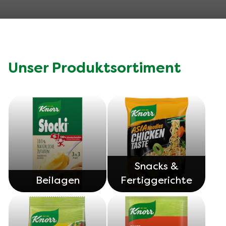
Schweinsrollbraten mit
Trockenfruchtfülle auf Gemüse
und Honigrahmsauce