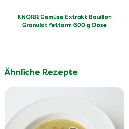
Ballaststoffe (g)
19.0 g
Salz (g)
2.6 g
KNORR Gemüse Extrakt Bouillon
Granulat fettarm 600 g Dose