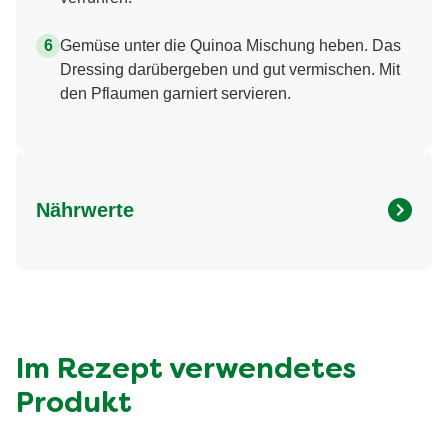
Gemüse unter die Quinoa Mischung heben. Das
Dressing darübergeben und gut vermischen. Mit
den Pflaumen garniert servieren.
Nährwerte
Nährwertangaben
Menge pro Portion
Energie (kcal)
596.0 kcal
Fett (g)
26.0 g
davon gesättigte Fettsäuren (g)
2.4 g
Im Rezept verwendetes
Kohlenhydrate (g)
59.0 g
Produkt
davon Zucker (g)
8.6 g
Eiweiss (g)
22.0 g