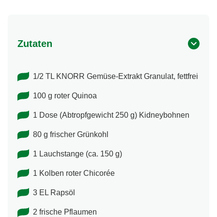
Zutaten
1/2 TL KNORR Gemüse-Extrakt Granulat, fettfrei
100 g roter Quinoa
1 Dose (Abtropfgewicht 250 g) Kidneybohnen
80 g frischer Grünkohl
1 Lauchstange (ca. 150 g)
1 Kolben roter Chicorée
3 EL Rapsöl
2 frische Pflaumen