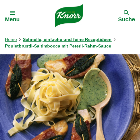
Gehe zu:
Menu
Suche
Home
Schnelle, einfache und feine Rezeptideen
Pouletbrüstli-Saltimbocca mit Peterli-Rahm-Sauce