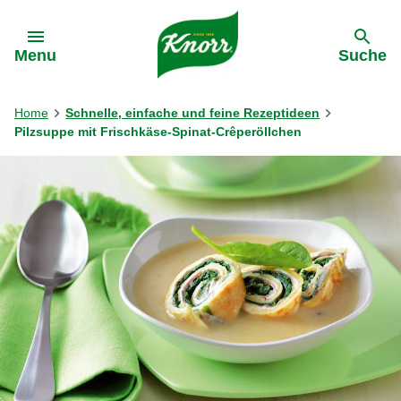
Gehe zu:
Menu
Suche
Home
Schnelle, einfache und feine Rezeptideen
Pilzsuppe mit Frischkäse-Spinat-Crêperöllchen