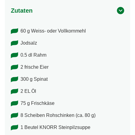
Zutaten
60 g Weiss- oder Vollkornmehl
Jodsalz
0.5 dl Rahm
2 frische Eier
300 g Spinat
2 EL Öl
75 g Frischkäse
8 Scheiben Rohschinken (ca. 80 g)
1 Beutel KNORR Steinpilzsuppe