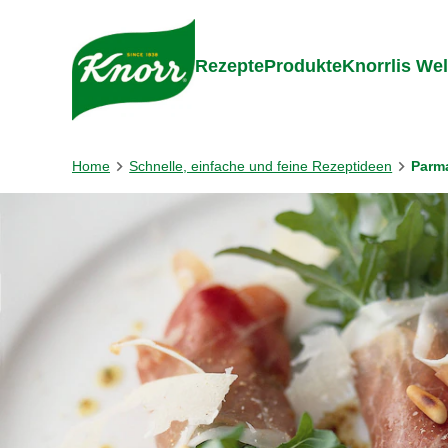
Gehe zu:
Zum Inhalt springen
Zum Foo
Rezepte
Produkte
Knorrlis Wel
Home
Schnelle, einfache und feine Rezeptideen
Parma