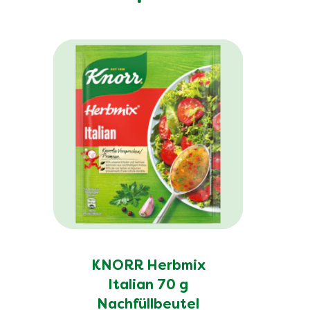
davon Zucker (g)
Eiweiss (g)
Ballaststoffe (g)
Salz (g)
KNORR Herbmix
Italian 70 g
Nachfüllbeutel