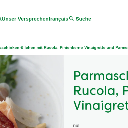
ter springen
Zur Suche Springen
t
Unser Versprechen
français
Suche
schinkenröllchen mit Rucola, Pinienkerne-Vinaigrette und Parm
Parmasch
Rucola, 
Vinaigre
null