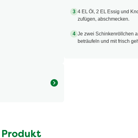
4 EL Öl, 2 EL Essig und Kn
zufügen, abschmecken.
Je zwei Schinkenröllchen au
beträufeln und mit frisch 
Menge pro Portion
277.0 kcal
23.0 g
4.7 g
 Produkt
2.6 g