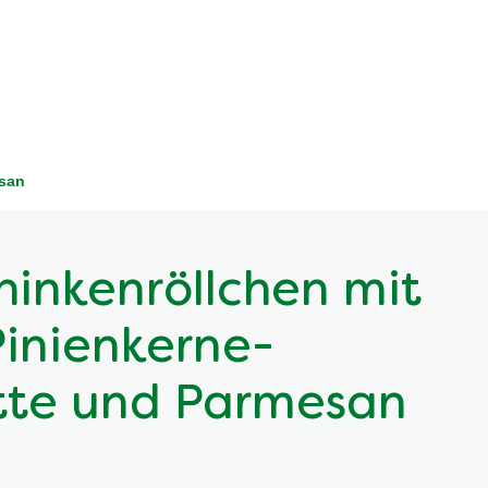
esan
inkenröllchen mit
Pinienkerne-
tte und Parmesan