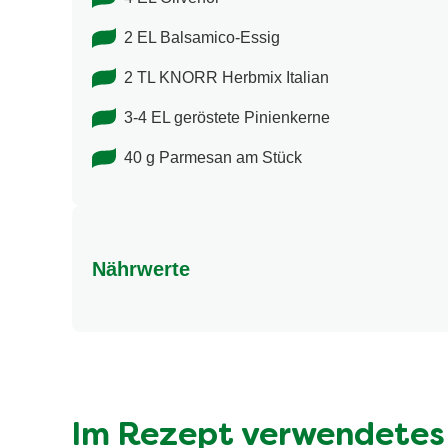
2 EL Balsamico-Essig
2 TL KNORR Herbmix Italian
3-4 EL geröstete Pinienkerne
40 g Parmesan am Stück
Nährwerte
Nährwertangaben
Energie (kcal)
Fett (g)
davon gesättigte Fettsäuren (g)
Im Rezept verwendetes
Kohlenhydrate (g)