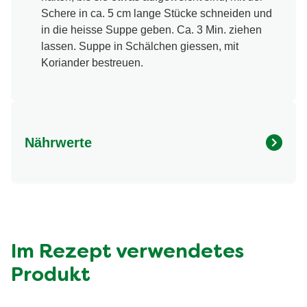
Schere in ca. 5 cm lange Stücke schneiden und
in die heisse Suppe geben. Ca. 3 Min. ziehen
lassen. Suppe in Schälchen giessen, mit
Koriander bestreuen.
Nährwerte
Nährwertangaben
Menge pro Portion
Energie (kcal)
219.0 kcal
Fett (g)
3.9 g
davon gesättigte Fettsäuren (g)
0.6 g
Im Rezept verwendetes
Kohlenhydrate (g)
32.0 g
Produkt
davon Zucker (g)
6.6 g
Eiweiss (g)
11.0 g