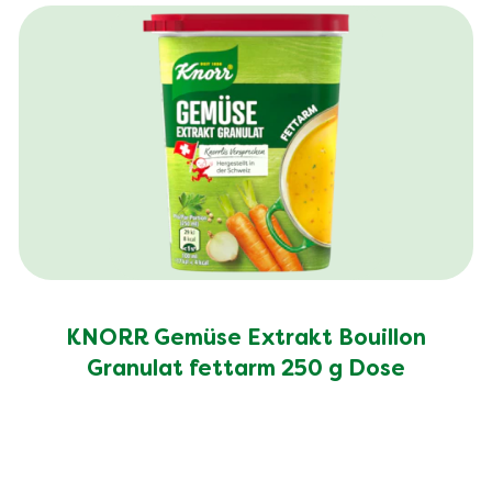
Ballaststoffe (g)
4.4 g
Salz (g)
3.7 g
KNORR Gemüse Extrakt Bouillon
Granulat fettarm 250 g Dose