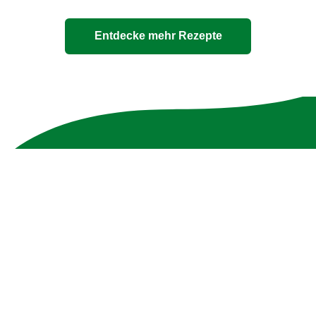
Entdecke mehr Rezepte
Unsere 100% natürlichen
Bouillons
Die Zutatenliste ist genauso transparent wie die
Verpackung - ohne Zusatzstoffe und mit max. 10
Zutaten.
Jetzt entdecken!