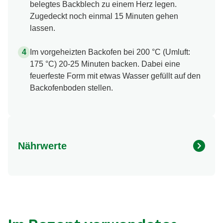
belegtes Backblech zu einem Herz legen.
Zugedeckt noch einmal 15 Minuten gehen
lassen.
Im vorgeheizten Backofen bei 200 °C (Umluft:
175 °C) 20-25 Minuten backen. Dabei eine
feuerfeste Form mit etwas Wasser gefüllt auf den
Backofenboden stellen.
Nährwerte
Nährwertangaben
Menge pro Portion
Energie (kcal)
133.0 kcal
Fett (g)
2.4 g
davon gesättigte Fettsäuren (g)
0.3 g