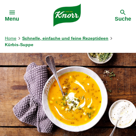
Gehe zu:
Menu
Suche
Home
Schnelle, einfache und feine Rezeptideen
Kürbis-Suppe