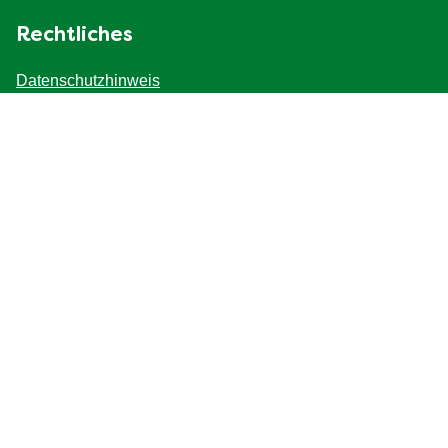
Snacks &
Beilagen
Fertiggerichte
Salate
Saucen
Entdecke mehr