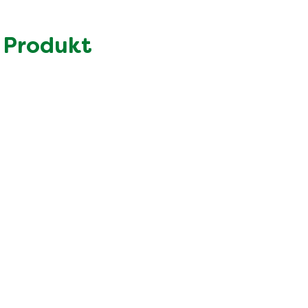
29.0 g
11.0 g
 Produkt
6.9 g
5.3 g
36.0 g
2.5 g
0.63 g