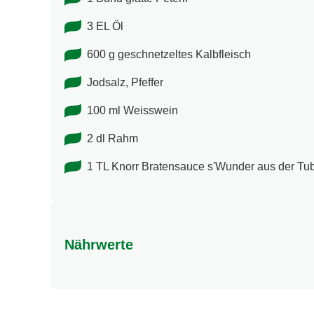
3 EL Öl
600 g geschnetzeltes Kalbfleisch
Jodsalz, Pfeffer
100 ml Weisswein
2 dl Rahm
1 TL Knorr Bratensauce s'Wunder aus der Tu
Nährwerte
Nährwertangaben
Energie (kcal)