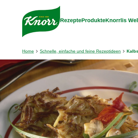
Gehe zu:
Zum Inhalt springen
Zum Foo
Rezepte
Produkte
Knorrlis Wel
Home
Schnelle, einfache und feine Rezeptideen
Kalbs