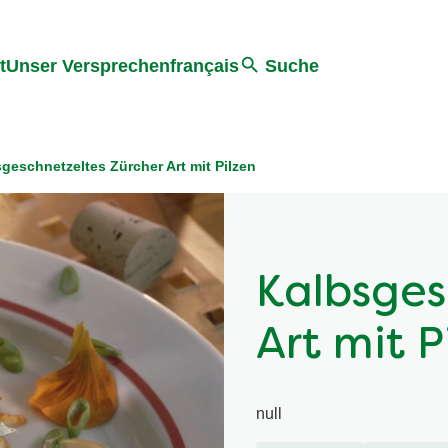
ter springen
Zur Suche Springen
t
Unser Versprechen
français
Suche
geschnetzeltes Zürcher Art mit Pilzen
Kalbsges
Art mit P
null