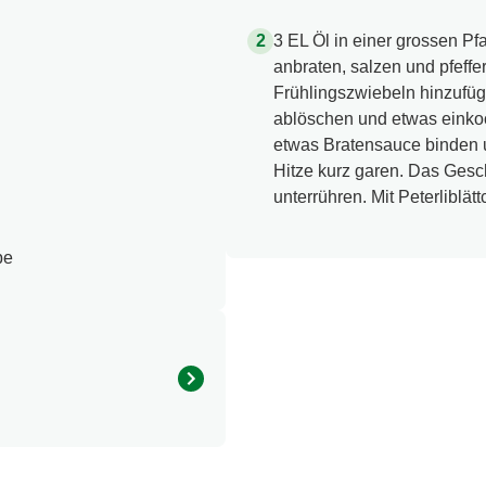
3 EL Öl in einer grossen Pf
anbraten, salzen und pfeffe
Frühlingszwiebeln hinzufüg
ablöschen und etwas einko
etwas Bratensauce binden u
Hitze kurz garen. Das Gesch
unterrühren. Mit Peterliblätt
be
Menge pro Portion
453.0 kcal