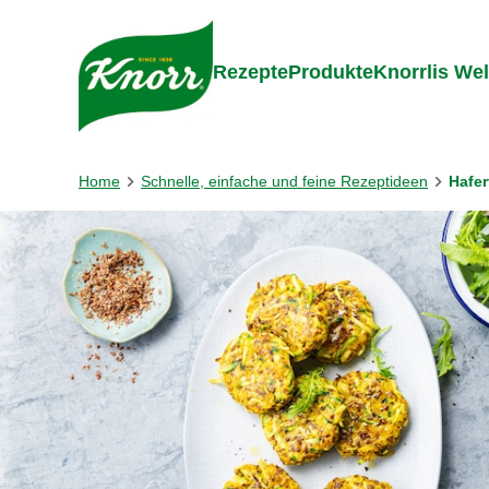
Gehe zu:
Zum Inhalt springen
Zum Foo
Rezepte
Produkte
Knorrlis Wel
Home
Schnelle, einfache und feine Rezeptideen
Hafer