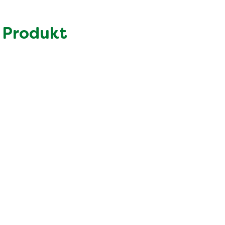
18.0 g
1.9 g
 Produkt
28.0 g
2.5 g
8.2 g
6.5 g
0.68 g