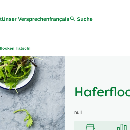
ter springen
Zur Suche Springen
t
Unser Versprechen
français
Suche
flocken Tätschli
Haferflo
null