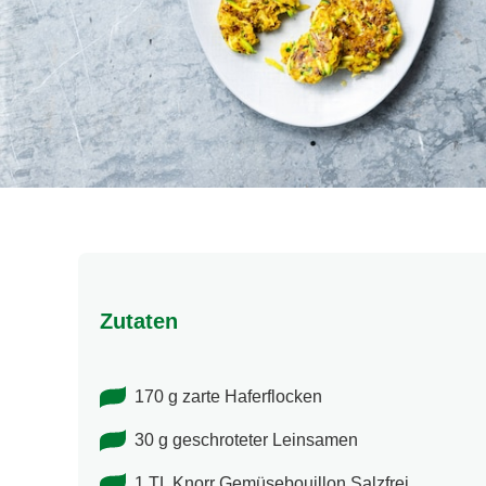
Zutaten
170 g zarte Haferflocken
30 g geschroteter Leinsamen
1 TL Knorr Gemüsebouillon Salzfrei