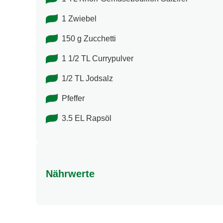
1 Zwiebel
150 g Zucchetti
1 1/2 TL Currypulver
1/2 TL Jodsalz
Pfeffer
3.5 EL Rapsöl
Nährwerte
Nährwertangaben
Energie (kcal)