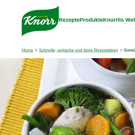
Gehe zu:
Zum Inhalt springen
Zum Foo
Rezepte
Produkte
Knorrlis Wel
Home
Schnelle, einfache und feine Rezeptideen
Gemü