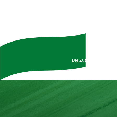
Uns
Die Zutatenliste ist g