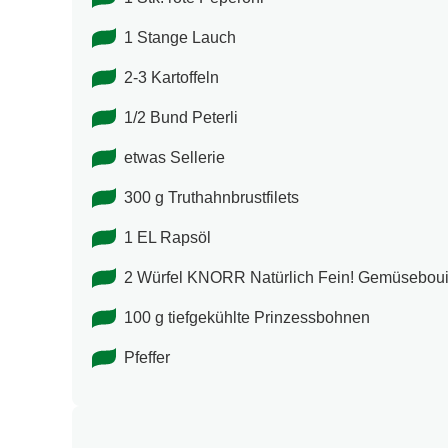
1 Stange Lauch
2-3 Kartoffeln
1/2 Bund Peterli
etwas Sellerie
300 g Truthahnbrustfilets
1 EL Rapsöl
2 Würfel KNORR Natürlich Fein! Gemüsebouil
100 g tiefgekühlte Prinzessbohnen
Pfeffer