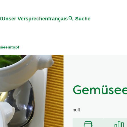
ter springen
Zur Suche Springen
t
Unser Versprechen
français
Suche
seeintopf
Gemüsee
null