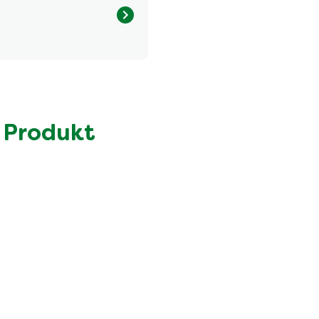
Menge pro Portion
250.0 kcal
6.3 g
1.6 g
 Produkt
19.0 g
9.8 g
25.0 g
7.2 g
2.3 g