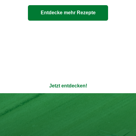
Entdecke mehr Rezepte
ere 100% natürlichen Bouil
enauso transparent wie die Verpackung - ohne Zusatzstoffe u
Jetzt entdecken!