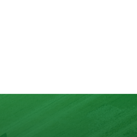
lons
nd mit max. 10 Zutaten.